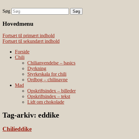
Søg
chili – dyrkning og mad
Vivis chili
Наши партнеры
Hovedmenu
лучшие займы
Fortsæt til primært indhold
Fortsæt til sekundært indhold
Forside
Chili
Chilianvendelse – basics
Dyrkning
Styrkeskala for chili
Ordbog – chilinavne
Mad
Opskriftsindex – billeder
Opskriftsindex – tekst
Lidt om chokolade
Tag-arkiv:
eddike
Chilieddike