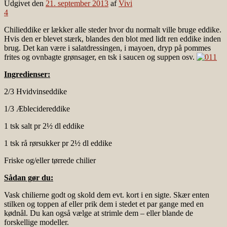
Udgivet den
21. september 2013
af
Vivi
4
Chilieddike er lækker alle steder hvor du normalt ville bruge eddike.
Hvis den er blevet stærk, blandes den blot med lidt ren eddike inden
brug. Det kan være i salatdressingen, i mayoen, dryp på pommes
frites og ovnbagte grønsager, en tsk i saucen og suppen osv.
Ingredienser:
2/3 Hvidvinseddike
1/3 Æblecidereddike
1 tsk salt pr 2½ dl eddike
1 tsk rå rørsukker pr 2½ dl eddike
Friske og/eller tørrede chilier
Sådan gør du:
Vask chilierne godt og skold dem evt. kort i en sigte. Skær enten
stilken og toppen af eller prik dem i stedet et par gange med en
kødnål. Du kan også vælge at strimle dem – eller blande de
forskellige modeller.