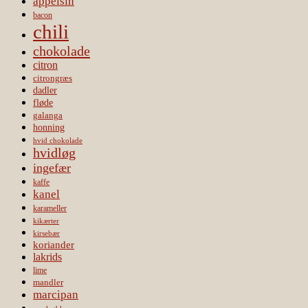
appelsin
bacon
chili
chokolade
citron
citrongræs
dadler
fløde
galanga
honning
hvid chokolade
hvidløg
ingefær
kaffe
kanel
karameller
kikærter
kirsebær
koriander
lakrids
lime
mandler
marcipan