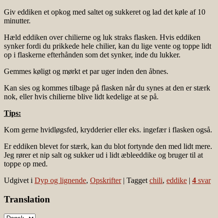
Giv eddiken et opkog med saltet og sukkeret og lad det køle af 10
minutter.
Hæld eddiken over chilierne og luk straks flasken. Hvis eddiken
synker fordi du prikkede hele chilier, kan du lige vente og toppe lidt
op i flaskerne efterhånden som det synker, inde du lukker.
Gemmes køligt og mørkt et par uger inden den åbnes.
Kan sies og kommes tilbage på flasken når du synes at den er stærk
nok, eller hvis chilierne blive lidt kedelige at se på.
Tips:
Kom gerne hvidløgsfed, krydderier eller eks. ingefær i flasken også.
Er eddiken blevet for stærk, kan du blot fortynde den med lidt mere.
Jeg rører et nip salt og sukker ud i lidt æbleeddike og bruger til at
toppe op med.
Udgivet i
Dyp og lignende
,
Opskrifter
|
Tagget
chili
,
eddike
|
4
svar
Translation