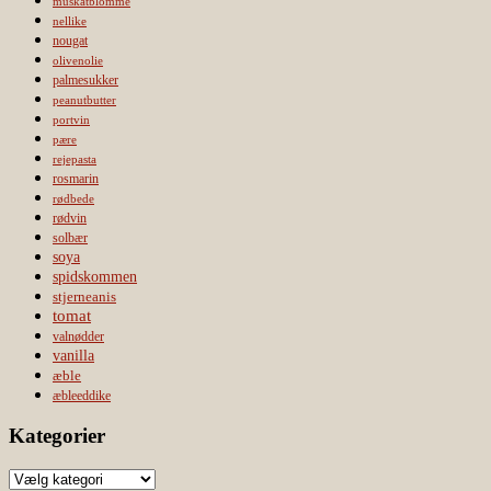
muskatblomme
nellike
nougat
olivenolie
palmesukker
peanutbutter
portvin
pære
rejepasta
rosmarin
rødbede
rødvin
solbær
soya
spidskommen
stjerneanis
tomat
valnødder
vanilla
æble
æbleeddike
Kategorier
Kategorier