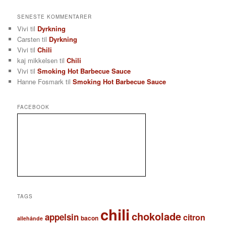
SENESTE KOMMENTARER
Vivi
til
Dyrkning
Carsten
til
Dyrkning
Vivi
til
Chili
kaj mikkelsen
til
Chili
Vivi
til
Smoking Hot Barbecue Sauce
Hanne Fosmark
til
Smoking Hot Barbecue Sauce
FACEBOOK
TAGS
chili
chokolade
appelsin
citron
bacon
allehånde