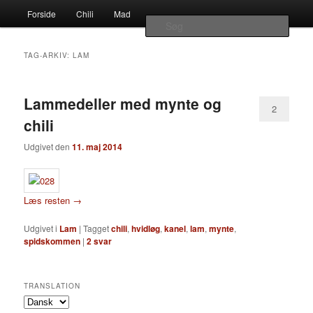
Наши партнеры
Hovedmenu
chili – dyrkning og mad
Forside
Chili
Mad
Fortsæt
Fortsæt
лучшие займы
Søg
til
til
Vivis chili
TAG-ARKIV:
LAM
primært
sekundært
Lammedeller med mynte og
indhold
indhold
2
chili
Udgivet den
11. maj 2014
Læs resten
→
Udgivet i
Lam
|
Tagget
chili
,
hvidløg
,
kanel
,
lam
,
mynte
,
spidskommen
|
2
svar
TRANSLATION