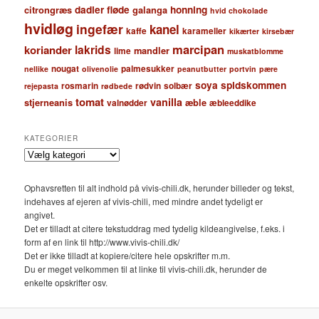
citrongræs
dadler
fløde
galanga
honning
hvid chokolade
hvidløg
ingefær
kanel
kaffe
karameller
kikærter
kirsebær
marcipan
lakrids
koriander
mandler
lime
muskatblomme
nougat
palmesukker
nellike
olivenolie
peanutbutter
portvin
pære
soya
spidskommen
rosmarin
rødvin
solbær
rejepasta
rødbede
tomat
vanilla
stjerneanis
æble
valnødder
æbleeddike
KATEGORIER
Kategorier
Ophavsretten til alt indhold på vivis-chili.dk, herunder billeder og tekst,
indehaves af ejeren af vivis-chili, med mindre andet tydeligt er
angivet.
Det er tilladt at citere tekstuddrag med tydelig kildeangivelse, f.eks. i
form af en link til http://www.vivis-chili.dk/
Det er ikke tilladt at kopiere/citere hele opskrifter m.m.
Du er meget velkommen til at linke til vivis-chili.dk, herunder de
enkelte opskrifter osv.