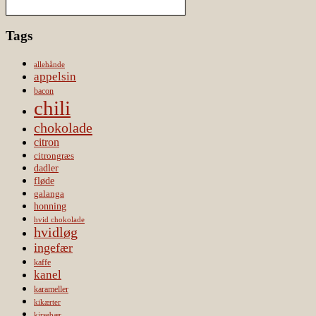
Tags
allehånde
appelsin
bacon
chili
chokolade
citron
citrongræs
dadler
fløde
galanga
honning
hvid chokolade
hvidløg
ingefær
kaffe
kanel
karameller
kikærter
kirsebær