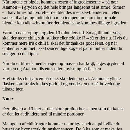
Når løgene er bløde, kommes resten af ingredienserne – på nær
Atamon – i gryden og det hele bringes langsomt til at simre. Simrer
en halv times tid hvorefter det blendes med stavblenderen – eller
sættes til afkøling indtil det har en temperatur som din normale
blender kan tåle – hvorefter det blendes og kommes tilbage i gryden.
Varm massen op og kog den 10 minutters tid. Smag til undervejs,
skal der mere chili, salt, sukker eller eddike i? – så er det nu. Hvis du
kommer mere frisk chili i, skal det finthakkes godt først, og når
chilien er kommet i skal saucen lige koge et par minutter inden du
smager på den igen.
Når du er tilfreds med smagen og massen har kogt, tages gryden af
varmen og Atamon tilsættes efter anvisning på flasken.
Hæl straks chilisaucen på rene, skoldede og evt. Atamonskyllede
flasker som straks lukkes godt til og vendes en tur på hovedet og
tilbage igen.
Note:
Der bliver ca. 10 liter af den store portion her – men som du kan se,
er den let at dividere ned til mindre portioner.
Mængden af chilifrugter kommer naturligvis helt an på hvilke du
bruger og hvor stærk du ønsker saucen. De 3 kg som er maks. jeg