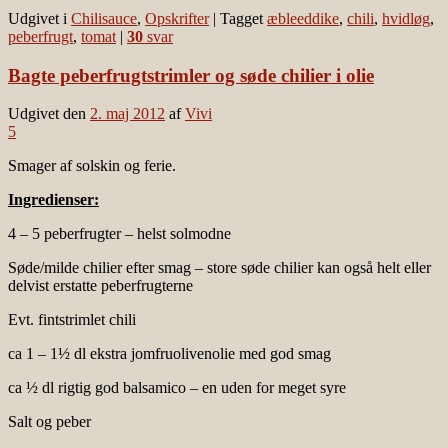
Udgivet i
Chilisauce
,
Opskrifter
|
Tagget
æbleeddike
,
chili
,
hvidløg
,
peberfrugt
,
tomat
|
30
svar
Bagte peberfrugtstrimler og søde chilier i olie
Udgivet den
2. maj 2012
af
Vivi
5
Smager af solskin og ferie.
Ingredienser:
4 – 5 peberfrugter – helst solmodne
Søde/milde chilier efter smag – store søde chilier kan også helt eller
delvist erstatte peberfrugterne
Evt. fintstrimlet chili
ca 1 – 1½ dl ekstra jomfruolivenolie med god smag
ca ½ dl rigtig god balsamico – en uden for meget syre
Salt og peber