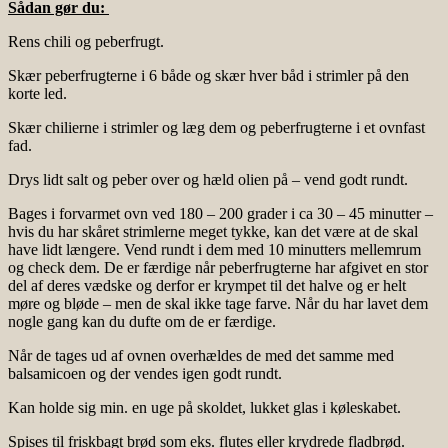
Sådan gør du:
Rens chili og peberfrugt.
Skær peberfrugterne i 6 både og skær hver båd i strimler på den
korte led.
Skær chilierne i strimler og læg dem og peberfrugterne i et ovnfast
fad.
Drys lidt salt og peber over og hæld olien på – vend godt rundt.
Bages i forvarmet ovn ved 180 – 200 grader i ca 30 – 45 minutter –
hvis du har skåret strimlerne meget tykke, kan det være at de skal
have lidt længere. Vend rundt i dem med 10 minutters mellemrum
og check dem. De er færdige når peberfrugterne har afgivet en stor
del af deres vædske og derfor er krympet til det halve og er helt
møre og bløde – men de skal ikke tage farve. Når du har lavet dem
nogle gang kan du dufte om de er færdige.
Når de tages ud af ovnen overhældes de med det samme med
balsamicoen og der vendes igen godt rundt.
Kan holde sig min. en uge på skoldet, lukket glas i køleskabet.
Spises til friskbagt brød som eks. flutes eller krydrede fladbrød.