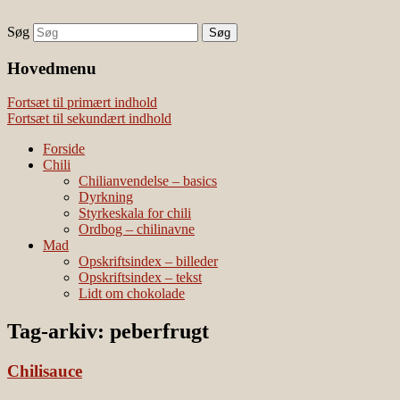
Søg
chili – dyrkning og mad
Vivis chili
Наши партнеры
Hovedmenu
лучшие займы
Fortsæt til primært indhold
Fortsæt til sekundært indhold
Forside
Chili
Chilianvendelse – basics
Dyrkning
Styrkeskala for chili
Ordbog – chilinavne
Mad
Opskriftsindex – billeder
Opskriftsindex – tekst
Lidt om chokolade
Tag-arkiv:
peberfrugt
Chilisauce