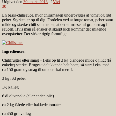
Udgivet den
30. marts 2013
af
Vivi
30
En basis-chilisauce, hvor chilismagen underbygges af tomat og rød
peber. Styrken er op til dig. Fordelen ved at bruge tomat, peber samt
milde og stærke chili sammen er, at der er masser af grundsmag i
saucen. Hvis man så ønsker et skarpt kick kommer det snigende
ovenpå/efter. Det virker rigtig fornuftigt.
Ingredienser:
Chilifrugter efter smag – f.eks op til 3 kg blandede milde og lidt (få
enkelte) stærke. Bruges udelukkende helt hotte, så start f.eks. med
ca 150 gram og smag til om der skal mere i.
3 kg rød peber
1½ kg løg
6 dl olivenolie (eller anden olie)
ca 2 kg flåede eller hakkede tomater
ca 450 gr hvidløg