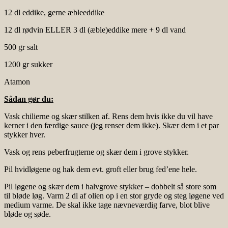
12 dl eddike, gerne æbleeddike
12 dl rødvin ELLER 3 dl (æble)eddike mere + 9 dl vand
500 gr salt
1200 gr sukker
Atamon
Sådan gør du:
Vask chilierne og skær stilken af. Rens dem hvis ikke du vil have
kerner i den færdige sauce (jeg renser dem ikke). Skær dem i et par
stykker hver.
Vask og rens peberfrugterne og skær dem i grove stykker.
Pil hvidløgene og hak dem evt. groft eller brug fed’ene hele.
Pil løgene og skær dem i halvgrove stykker – dobbelt så store som
til bløde løg. Varm 2 dl af olien op i en stor gryde og steg løgene ved
medium varme. De skal ikke tage nævneværdig farve, blot blive
bløde og søde.