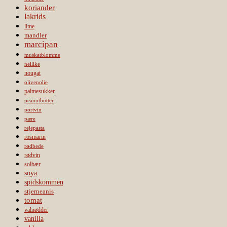
koriander
lakrids
lime
mandler
marcipan
muskatblomme
nellike
nougat
olivenolie
palmesukker
peanutbutter
portvin
pære
rejepasta
rosmarin
rødbede
rødvin
solbær
soya
spidskommen
stjerneanis
tomat
valnødder
vanilla