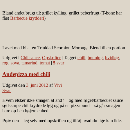
Bland andet brugt til: grillet kylling, grillet peberfrugt (T-bone har
fået
Barbecue krydderi
)
Lavet med bl.a. én Trinidad Scorpion Morouga Blend til en portion.
Udgivet i
Chilisauce
,
Opskrifter
|
Tagget
chili
,
honning
,
hvidløg
,
røg
,
soya
,
tamarind
,
tomat
|
5
svar
Andepizza med chili
Udgivet den
3. juni 2012
af
Vivi
Svar
Hvem elsker ikke smagen af and? – og med røget/barbecuet sauce –
sødskarpe chilikrydrede løg og på en pizzabund – så går smagen
bare op i en højere enhed.
Prøv den – leg selv med opskriften og tilføj hvad du lige kan lide.