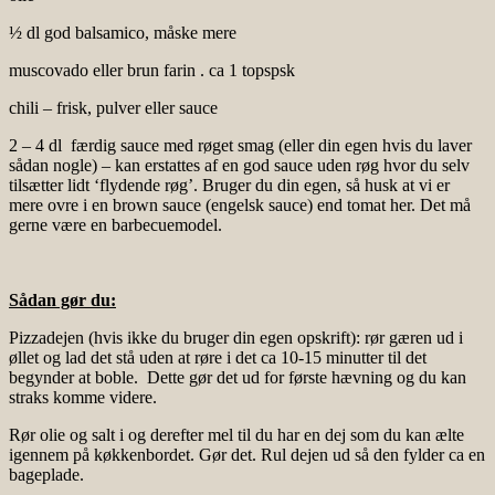
½ dl god balsamico, måske mere
muscovado eller brun farin . ca 1 topspsk
chili – frisk, pulver eller sauce
2 – 4 dl færdig sauce med røget smag (eller din egen hvis du laver
sådan nogle) – kan erstattes af en god sauce uden røg hvor du selv
tilsætter lidt ‘flydende røg’. Bruger du din egen, så husk at vi er
mere ovre i en brown sauce (engelsk sauce) end tomat her. Det må
gerne være en barbecuemodel.
Sådan gør du:
Pizzadejen (hvis ikke du bruger din egen opskrift): rør gæren ud i
øllet og lad det stå uden at røre i det ca 10-15 minutter til det
begynder at boble. Dette gør det ud for første hævning og du kan
straks komme videre.
Rør olie og salt i og derefter mel til du har en dej som du kan ælte
igennem på køkkenbordet. Gør det. Rul dejen ud så den fylder ca en
bageplade.