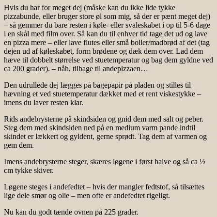
Hvis du har for meget dej (måske kan du ikke lide tykke
pizzabunde, eller bruger store øl som mig, så der er pænt meget dej)
– så gemmer du bare resten i køle- eller svaleskabet i op til 5-6 dage
i en skål med film over. Så kan du til enhver tid tage det ud og lave
en pizza mere – eller lave flutes eller små boller/madbrød af det (tag
dejen ud af køleskabet, form brødene og dæk dem over. Lad dem
hæve til dobbelt størrelse ved stuetemperatur og bag dem gyldne ved
ca 200 grader). – nåh, tilbage til andepizzaen…
Den udrullede dej lægges på bagepapir på pladen og stilles til
hævning et ved stuetemperatur dækket med et rent viskestykke –
imens du laver resten klar.
Rids andebrysterne på skindsiden og gnid dem med salt og peber.
Steg dem med skindsiden ned på en medium varm pande indtil
skindet er lækkert og gyldent, gerne sprødt. Tag dem af varmen og
gem dem.
Imens andebrysterne steger, skæres løgene i først halve og så ca ½
cm tykke skiver.
Løgene steges i andefedtet – hvis der mangler fedtstof, så tilsættes
lige dele smør og olie – men ofte er andefedtet rigeligt.
Nu kan du godt tænde ovnen på 225 grader.