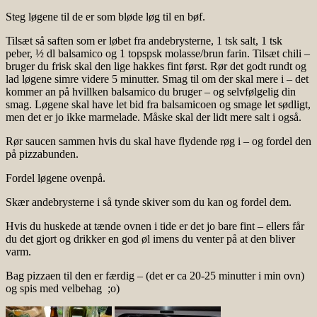
Steg løgene til de er som bløde løg til en bøf.
Tilsæt så saften som er løbet fra andebrysterne, 1 tsk salt, 1 tsk
peber, ½ dl balsamico og 1 topspsk molasse/brun farin. Tilsæt chili –
bruger du frisk skal den lige hakkes fint først. Rør det godt rundt og
lad løgene simre videre 5 minutter. Smag til om der skal mere i – det
kommer an på hvillken balsamico du bruger – og selvfølgelig din
smag. Løgene skal have let bid fra balsamicoen og smage let sødligt,
men det er jo ikke marmelade. Måske skal der lidt mere salt i også.
Rør saucen sammen hvis du skal have flydende røg i – og fordel den
på pizzabunden.
Fordel løgene ovenpå.
Skær andebrysterne i så tynde skiver som du kan og fordel dem.
Hvis du huskede at tænde ovnen i tide er det jo bare fint – ellers får
du det gjort og drikker en god øl imens du venter på at den bliver
varm.
Bag pizzaen til den er færdig – (det er ca 20-25 minutter i min ovn)
og spis med velbehag ;o)