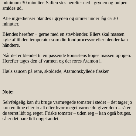
minimum 30 minutter. Saften sies herefter ned i gryden og pulpen
smides ud.
Alle ingredienser blandes i gryden og simrer under låg ca 30
minutter.
Blendes herefter – gerne med en stavblender. Ellers skal massen
køle af til den temperatur som din foodprocessor eller blender kan
håndtere.
Når det er blendet til en passende konsistens koges massen op igen.
Herefter tages den af varmen og der røres Atamon i.
Hæls saucen på rene, skoldede, Atamonskyllede flasker.
Note:
Selvfølgelig kan du bruge varmrøgede tomater i stedet – det tager jo
kun en time eller to alt efter hvor meget varme du giver dem – så er
de tørret lidt og røget. Friske tomater – uden røg – kan også bruges,
så er det bare lidt noget andet.