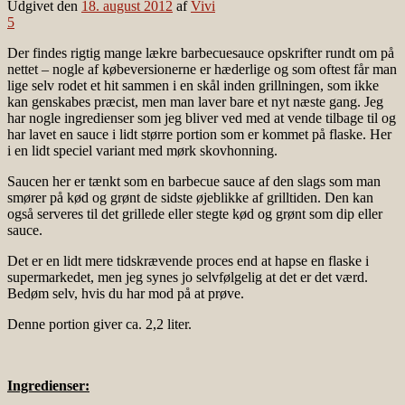
Udgivet den
18. august 2012
af
Vivi
5
Der findes rigtig mange lækre barbecuesauce opskrifter rundt om på
nettet – nogle af købeversionerne er hæderlige og som oftest får man
lige selv rodet et hit sammen i en skål inden grillningen, som ikke
kan genskabes præcist, men man laver bare et nyt næste gang. Jeg
har nogle ingredienser som jeg bliver ved med at vende tilbage til og
har lavet en sauce i lidt større portion som er kommet på flaske. Her
i en lidt speciel variant med mørk skovhonning.
Saucen her er tænkt som en barbecue sauce af den slags som man
smører på kød og grønt de sidste øjeblikke af grilltiden. Den kan
også serveres til det grillede eller stegte kød og grønt som dip eller
sauce.
Det er en lidt mere tidskrævende proces end at hapse en flaske i
supermarkedet, men jeg synes jo selvfølgelig at det er det værd.
Bedøm selv, hvis du har mod på at prøve.
Denne portion giver ca. 2,2 liter.
Ingredienser: