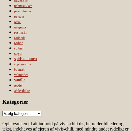
olivenolie
palmesukker
peanutbutter
portvin
pære
rejepasta
rosmarin
rødbede
rødvin
solbær
soya
spidskommen
stjerneanis
tomat
valnødder
vanilla
æble
æbleeddike
Kategorier
Kategorier
Ophavsretten til alt indhold på vivis-chili.dk, herunder billeder og
tekst, indehaves af ejeren af vivis-chili, med mindre andet tydeligt er