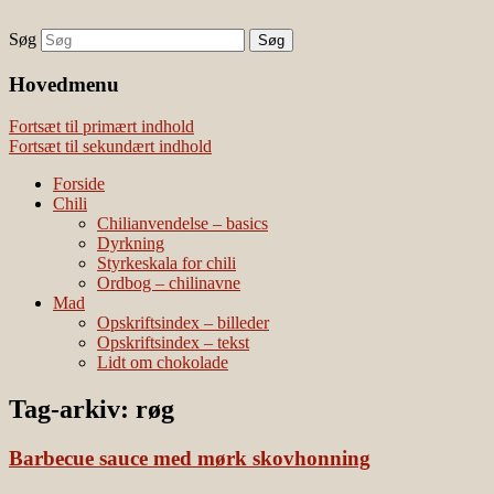
Søg
chili – dyrkning og mad
Vivis chili
Наши партнеры
Hovedmenu
лучшие займы
Fortsæt til primært indhold
Fortsæt til sekundært indhold
Forside
Chili
Chilianvendelse – basics
Dyrkning
Styrkeskala for chili
Ordbog – chilinavne
Mad
Opskriftsindex – billeder
Opskriftsindex – tekst
Lidt om chokolade
Tag-arkiv:
røg
Barbecue sauce med mørk skovhonning