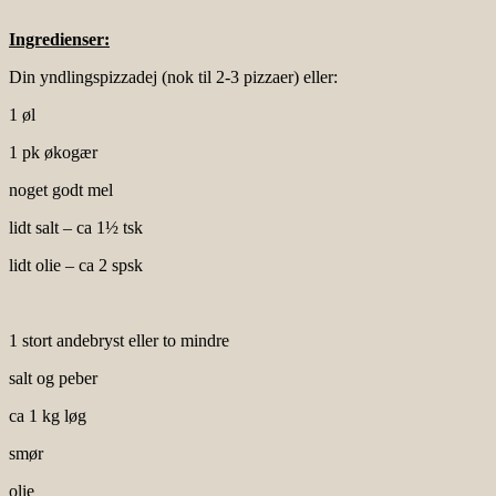
Ingredienser:
Din yndlingspizzadej (nok til 2-3 pizzaer) eller:
1 øl
1 pk økogær
noget godt mel
lidt salt – ca 1½ tsk
lidt olie – ca 2 spsk
1 stort andebryst eller to mindre
salt og peber
ca 1 kg løg
smør
olie