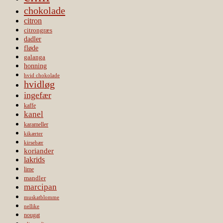
chokolade
citron
citrongræs
dadler
fløde
galanga
honning
hvid chokolade
hvidløg
ingefær
kaffe
kanel
karameller
kikærter
kirsebær
koriander
lakrids
lime
mandler
marcipan
muskatblomme
nellike
nougat