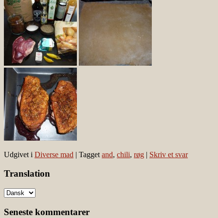
Udgivet i
Diverse mad
|
Tagget
and
,
chili
,
røg
|
Skriv et svar
Translation
Seneste kommentarer