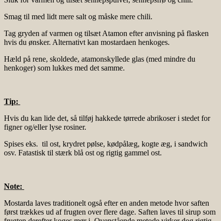
Smag til med lidt mere salt og måske mere chili.
Tag gryden af varmen og tilsæt Atamon efter anvisning på flasken
hvis du ønsker. Alternativt kan mostardaen henkoges.
Hæld på rene, skoldede, atamonskyllede glas (med mindre du
henkoger) som lukkes med det samme.
Tip:
Hvis du kan lide det, så tilføj hakkede tørrede abrikoser i stedet for
figner og/eller lyse rosiner.
Spises eks. til ost, krydret pølse, kødpålæg, kogte æg, i sandwich
osv. Fatastisk til stærk blå ost og rigtig gammel ost.
Note:
Mostarda laves traditionelt også efter en anden metode hvor saften
først trækkes ud af frugten over flere dage. Saften laves til sirup som
frugten derefter koges mør i. Ovenstående metode virker dog rigtig