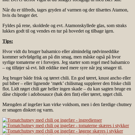
Når du er tilfreds, tages gryden af varmen og der tilsættes Atamon,
hvis du bruger det.
Fyldes på rene, skoldede og evt. Atamonskyllede glas, som straks
lukkes godt til og vendes en tur på hovedet og tilbage igen.
Tips:
Hvor vidt du bruger balsamico eller almindelig rødvinseddike
kommer selvfølgelig an på din smag, men måske også på hvor
syrlige tomaterne er i forvejen. Jeg starter som regel med balsamico
– og tilføjer så evt. lidt eddike med mere syre når jeg smager til.
Jeg bruger både frisk og tørret chili. En god tørret, knust ancho eller
pul biber – eller lignende ‘mørk’ chilismag supplerer den friske chili
flot. Lidt røget chili gør heller ingen skade – du kan sagten bruge en
dåse chipotle i adobosauce (hak den fint) eller tørret, røget chili.
Mængden af ingefær kan virke voldsom, men i den færdige chutney
er smagen diskret og varm.