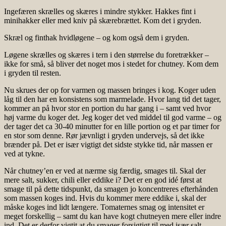
Ingefæren skrælles og skæres i mindre stykker. Hakkes fint i
minihakker eller med kniv på skærebrættet. Kom det i gryden.
Skræl og finthak hvidløgene – og kom også dem i gryden.
Løgene skrælles og skæres i tern i den størrelse du foretrækker –
ikke for små, så bliver det noget mos i stedet for chutney. Kom dem
i gryden til resten.
Nu skrues der op for varmen og massen bringes i kog. Koger uden
låg til den har en konsistens som marmelade. Hvor lang tid det tager,
kommer an på hvor stor en portion du har gang i – samt ved hvor
høj varme du koger det. Jeg koger det ved middel til god varme – og
der tager det ca 30-40 minutter for en lille portion og et par timer for
en stor som denne. Rør jævnligt i gryden undervejs, så det ikke
brænder på. Det er især vigtigt det sidste stykke tid, når massen er
ved at tykne.
Når chutney’en er ved at nærme sig færdig, smages til. Skal der
mere salt, sukker, chili eller eddike i? Det er en god idé først at
smage til på dette tidspunkt, da smagen jo koncentreres efterhånden
som massen koges ind. Hvis du kommer mere eddike i, skal der
måske koges ind lidt længere. Tomaternes smag og intensitet er
meget forskellig – samt du kan have kogt chutneyen mere eller indre
ind. Det er derfor vigtit at du smager forsigtigt til med især salt.