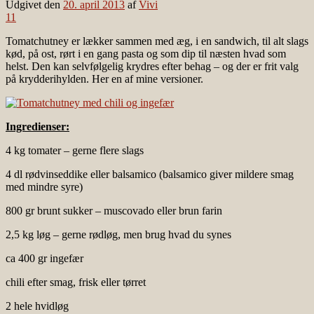
Udgivet den
20. april 2013
af
Vivi
11
Tomatchutney er lækker sammen med æg, i en sandwich, til alt slags
kød, på ost, rørt i en gang pasta og som dip til næsten hvad som
helst. Den kan selvfølgelig krydres efter behag – og der er frit valg
på krydderihylden. Her en af mine versioner.
Ingredienser:
4 kg tomater – gerne flere slags
4 dl rødvinseddike eller balsamico (balsamico giver mildere smag
med mindre syre)
800 gr brunt sukker – muscovado eller brun farin
2,5 kg løg – gerne rødløg, men brug hvad du synes
ca 400 gr ingefær
chili efter smag, frisk eller tørret
2 hele hvidløg