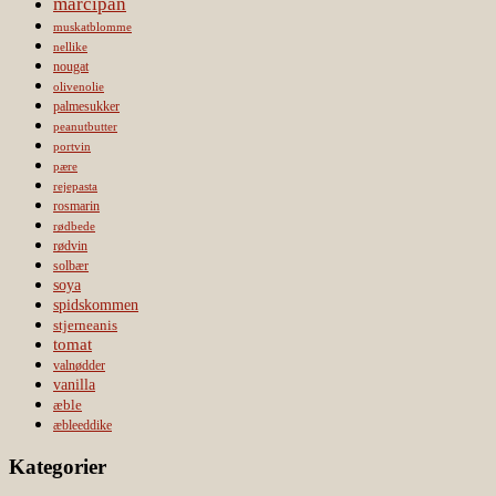
marcipan
muskatblomme
nellike
nougat
olivenolie
palmesukker
peanutbutter
portvin
pære
rejepasta
rosmarin
rødbede
rødvin
solbær
soya
spidskommen
stjerneanis
tomat
valnødder
vanilla
æble
æbleeddike
Kategorier