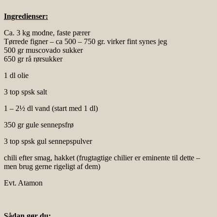
Ingredienser:
Ca. 3 kg modne, faste pærer
Tørrede figner – ca 500 – 750 gr. virker fint synes jeg
500 gr muscovado sukker
650 gr rå rørsukker
1 dl olie
3 top spsk salt
1 – 2½ dl vand (start med 1 dl)
350 gr gule sennepsfrø
3 top spsk gul sennepspulver
chili efter smag, hakket (frugtagtige chilier er eminente til dette –
men brug gerne rigeligt af dem)
Evt. Atamon
Sådan gør du: