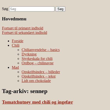
Søg
chili – dyrkning og mad
Vivis chili
Наши партнеры
Hovedmenu
лучшие займы
Fortsæt til primært indhold
Fortsæt til sekundært indhold
Forside
Chili
Chilianvendelse – basics
Dyrkning
Styrkeskala for chili
Ordbog – chilinavne
Mad
Opskriftsindex – billeder
Opskriftsindex – tekst
Lidt om chokolade
Tag-arkiv:
sennep
Tomatchutney med chili og ingefær