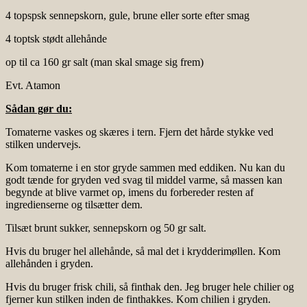
4 topspsk sennepskorn, gule, brune eller sorte efter smag
4 toptsk stødt allehånde
op til ca 160 gr salt (man skal smage sig frem)
Evt. Atamon
Sådan gør du:
Tomaterne vaskes og skæres i tern. Fjern det hårde stykke ved
stilken undervejs.
Kom tomaterne i en stor gryde sammen med eddiken. Nu kan du
godt tænde for gryden ved svag til middel varme, så massen kan
begynde at blive varmet op, imens du forbereder resten af
ingredienserne og tilsætter dem.
Tilsæt brunt sukker, sennepskorn og 50 gr salt.
Hvis du bruger hel allehånde, så mal det i krydderimøllen. Kom
allehånden i gryden.
Hvis du bruger frisk chili, så finthak den. Jeg bruger hele chilier og
fjerner kun stilken inden de finthakkes. Kom chilien i gryden.