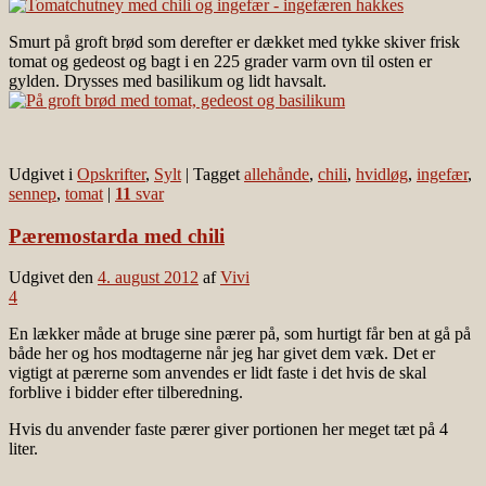
Smurt på groft brød som derefter er dækket med tykke skiver frisk
tomat og gedeost og bagt i en 225 grader varm ovn til osten er
gylden. Drysses med basilikum og lidt havsalt.
Udgivet i
Opskrifter
,
Sylt
|
Tagget
allehånde
,
chili
,
hvidløg
,
ingefær
,
sennep
,
tomat
|
11
svar
Pæremostarda med chili
Udgivet den
4. august 2012
af
Vivi
4
En lækker måde at bruge sine pærer på, som hurtigt får ben at gå på
både her og hos modtagerne når jeg har givet dem væk. Det er
vigtigt at pærerne som anvendes er lidt faste i det hvis de skal
forblive i bidder efter tilberedning.
Hvis du anvender faste pærer giver portionen her meget tæt på 4
liter.