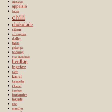
allehånde
appelsin
bacon
chili
chokolade
citron
citrongræs
dadler
fløde
galanga
honning
hvid chokolade
hvidløg
ingefær
kaffe
kanel
karameller
kikærter
kirsebær
koriander
lakrids
lime
mandler