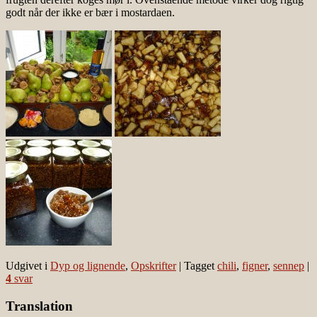
godt når der ikke er bær i mostardaen.
Udgivet i
Dyp og lignende
,
Opskrifter
|
Tagget
chili
,
figner
,
sennep
|
4
svar
Translation