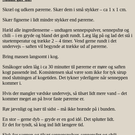
Skræl og udkern pærerne. Skær dem i små stykker – ca 1 x 1 cm.
Skær fignerne i lidt mindre stykker end pærerne.
Hæld alle ingredienserne – undtagen sennepspulver, sennepsfrø og
chili – i en gryde og bland det godt rundt. Læg låg på og lad det stå i
stuetemperatur og trække 2 – 4 timer. Vend gerne rundt i det
undervejs – saften vil begynde at trække ud af pærerne.
Bring massen langsomt i kog.
Småkoger uden låg i ca 30 minutter til pærerne er møre og saften
kogt passende ind. Konsistensen skal være som ikke for tyk sirup
mod slutningen af kogetiden. Det tykner yderligere når senneppen
kommer i.
Hvis der mangler vædske undervejs, så tilsæt lidt mere vand – det
kommer meget an på hvor faste pærerne er.
Rør jævnligt og især til sidst – må ikke brænde på i bunden.
En stor – gerne dyb – gryde er en god idé. Det splutter lidt.
Er det for tyndt, så kog ind lidt længere tid.
Sluk for varmen og tilsæt sennepspulver, sennepsfrø og chili.