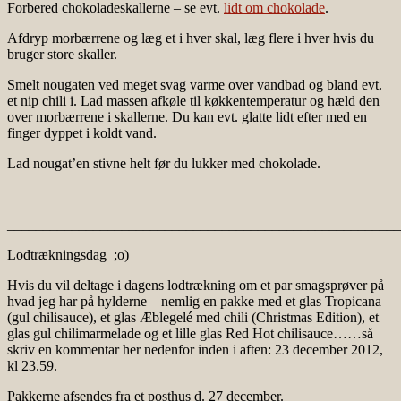
Forbered chokoladeskallerne – se evt.
lidt om chokolade
.
Afdryp morbærrene og læg et i hver skal, læg flere i hver hvis du
bruger store skaller.
Smelt nougaten ved meget svag varme over vandbad og bland evt.
et nip chili i. Lad massen afkøle til køkkentemperatur og hæld den
over morbærrene i skallerne. Du kan evt. glatte lidt efter med en
finger dyppet i koldt vand.
Lad nougat’en stivne helt før du lukker med chokolade.
_______________________________________________________
Lodtrækningsdag ;o)
Hvis du vil deltage i dagens lodtrækning om et par smagsprøver på
hvad jeg har på hylderne – nemlig en pakke med et glas Tropicana
(gul chilisauce), et glas Æblegelé med chili (Christmas Edition), et
glas gul chilimarmelade og et lille glas Red Hot chilisauce……så
skriv en kommentar her nedenfor inden i aften: 23 december 2012,
kl 23.59.
Pakkerne afsendes fra et posthus d. 27 december.