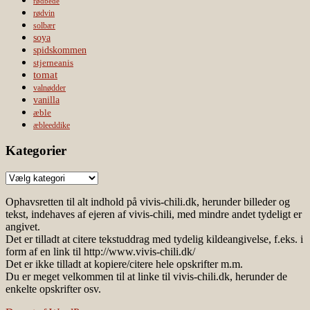
rødbede
rødvin
solbær
soya
spidskommen
stjerneanis
tomat
valnødder
vanilla
æble
æbleeddike
Kategorier
Kategorier
Ophavsretten til alt indhold på vivis-chili.dk, herunder billeder og
tekst, indehaves af ejeren af vivis-chili, med mindre andet tydeligt er
angivet.
Det er tilladt at citere tekstuddrag med tydelig kildeangivelse, f.eks. i
form af en link til http://www.vivis-chili.dk/
Det er ikke tilladt at kopiere/citere hele opskrifter m.m.
Du er meget velkommen til at linke til vivis-chili.dk, herunder de
enkelte opskrifter osv.