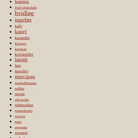
honning
hvid chokolade
hvidløg
ingefær
kaffe
kanel
karameller
kikærter
kirsebær
koriander
lakrids
lime
mandler
marcipan
muskatblomme
nellike
nougat
olivenolie
palmesukker
peanutbutter
portvin
pære
rejepasta
rosmarin