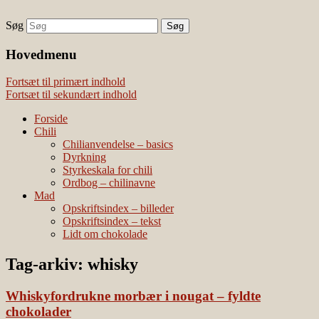
Søg
chili – dyrkning og mad
Vivis chili
Наши партнеры
Hovedmenu
лучшие займы
Fortsæt til primært indhold
Fortsæt til sekundært indhold
Forside
Chili
Chilianvendelse – basics
Dyrkning
Styrkeskala for chili
Ordbog – chilinavne
Mad
Opskriftsindex – billeder
Opskriftsindex – tekst
Lidt om chokolade
Tag-arkiv:
whisky
Whiskyfordrukne morbær i nougat – fyldte
chokolader