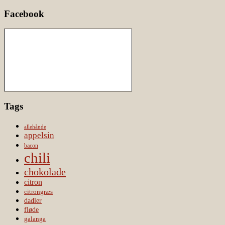
Facebook
Tags
allehånde
appelsin
bacon
chili
chokolade
citron
citrongræs
dadler
fløde
galanga