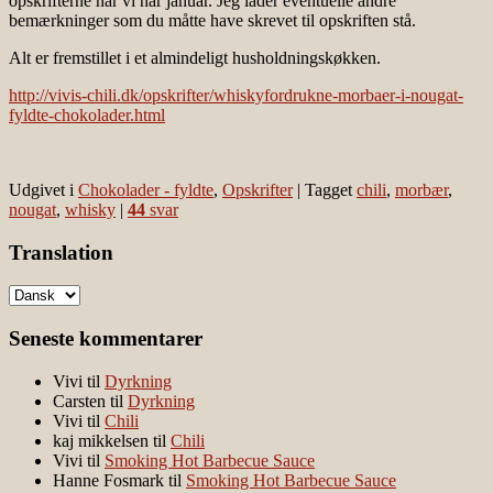
opskrifterne når vi når januar. Jeg lader eventuelle andre
bemærkninger som du måtte have skrevet til opskriften stå.
Alt er fremstillet i et almindeligt husholdningskøkken.
http://vivis-chili.dk/opskrifter/whiskyfordrukne-morbaer-i-nougat-
fyldte-chokolader.html
Udgivet i
Chokolader - fyldte
,
Opskrifter
|
Tagget
chili
,
morbær
,
nougat
,
whisky
|
44
svar
Translation
Seneste kommentarer
Vivi
til
Dyrkning
Carsten
til
Dyrkning
Vivi
til
Chili
kaj mikkelsen
til
Chili
Vivi
til
Smoking Hot Barbecue Sauce
Hanne Fosmark
til
Smoking Hot Barbecue Sauce